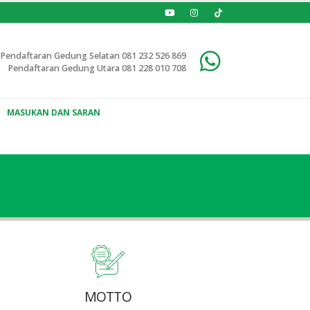
Pendaftaran Gedung Selatan
081 232 526 869
Pendaftaran Gedung Utara
081 228 010 708
MASUKAN DAN SARAN
MOTTO